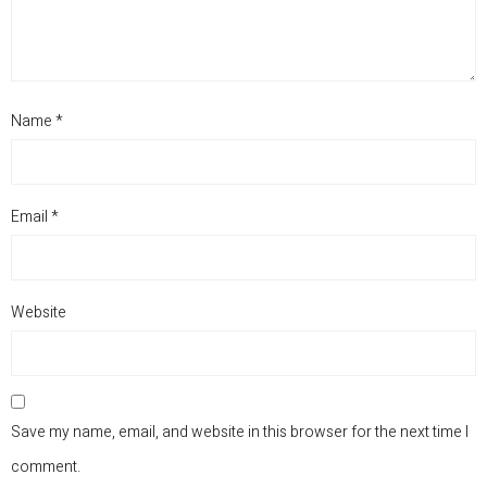
Name
*
Email
*
Website
Save my name, email, and website in this browser for the next time I
comment.