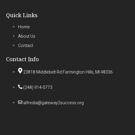
Quick Links
Home
About Us
Contact
Contact Info
23818 Middlebelt Rd Farmington Hills, MI 48336
(248) 914-0773
alfredia@gateway2success.org