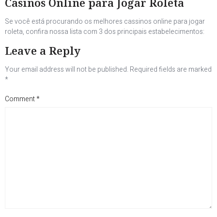
Casinos Online para Jogar Roleta
Se você está procurando os melhores cassinos online para jogar
roleta, confira nossa lista com 3 dos principais estabelecimentos:
Leave a Reply
Your email address will not be published.
Required fields are marked
*
Comment
*