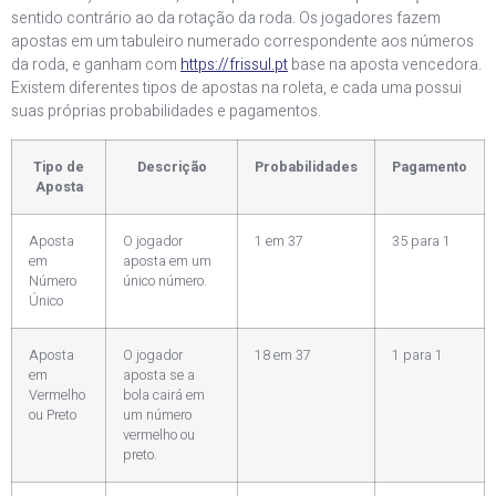
sentido contrário ao da rotação da roda. Os jogadores fazem
apostas em um tabuleiro numerado correspondente aos números
da roda, e ganham com
https://frissul.pt
base na aposta vencedora.
Existem diferentes tipos de apostas na roleta, e cada uma possui
suas próprias probabilidades e pagamentos.
Tipo de
Descrição
Probabilidades
Pagamento
Aposta
Aposta
O jogador
1 em 37
35 para 1
em
aposta em um
Número
único número.
Único
Aposta
O jogador
18 em 37
1 para 1
em
aposta se a
Vermelho
bola cairá em
ou Preto
um número
vermelho ou
preto.