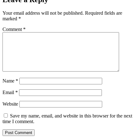
Your email address will not be published.
Required fields are
marked
*
Comment
*
Name
*
Email
*
Website
Save my name, email, and website in this browser for the next
time I comment.