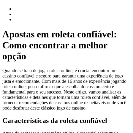
Apostas em roleta confiável:
Como encontrar a melhor
opção
Quando se trata de jogar roleta online, é crucial encontrar um
cassino confiável e seguro para garantir uma experiência de jogo
justa e emocionante. Com mais de 16 anos de experiência jogando
roleta online, posso afirmar que a escolha do cassino certo é
fundamental para o seu sucesso. Neste artigo, vamos analisar as
características e detalhes que
tornam uma roleta confiável, além de
fornecer recomendações de cassinos online respeitáveis onde você
pode desfrutar deste clássico jogo de cassino.
Características da roleta confiável