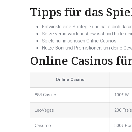
Tipps für das Spie
Entwickle eine Strategie und halte dich dara
Setze verantwortungsbewusst und halte de
Spiele nur in seriösen Online-Casinos
Nutze Boni und Promotionen, um deine Ge
Online Casinos für
Online Casino
888 Casino
100€ Wi
LeoVegas
200 Freis
Casumo
500€ Bon