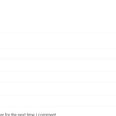
er for the next time I comment.