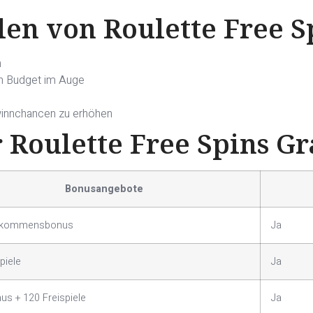
len von Roulette Free S
n
in Budget im Auge
winnchancen zu erhöhen
 Roulette Free Spins Gr
Bonusangebote
llkommensbonus
Ja
piele
Ja
us + 120 Freispiele
Ja