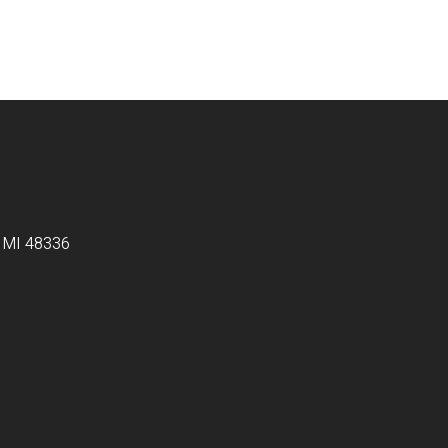
, MI 48336