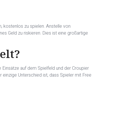
n, kostenlos zu spielen. Anstelle von
es Geld zu riskieren. Dies ist eine großartige
elt?
hre Einsätze auf dem Spielfeld und der Croupier
 einzige Unterschied ist, dass Spieler mit Free