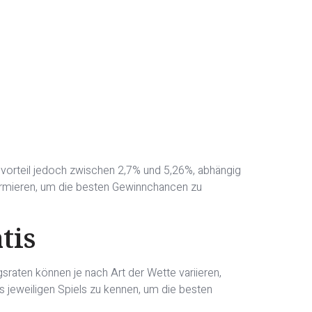
s
ausvorteil jedoch zwischen 2,7% und 5,26%, abhängig
nformieren, um die besten Gewinnchancen zu
tis
sraten können je nach Art der Wette variieren,
s jeweiligen Spiels zu kennen, um die besten