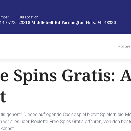
umber
Our Location
914-0773
23818 Middlebelt Rd Farmington Hills, MI 48336
Follow 
e Spins Gratis: A
t
is gehört? Dieses aufregende Casinospiel bietet Spielern die Mög
wir alles über Roulette Free Spins Gratis erfahren, von den beste
kannst.